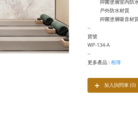
抑菌塗層室內防水
戶外防水材質
抑菌塗層吸音材
--
貨號
WP-134-A
--
更多產品 :
相簿
加入詢問車 (
0
)