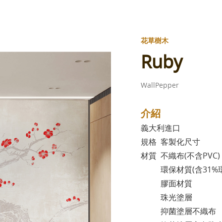
花草樹木
Ruby
WallPepper
介紹
義大利進口
規格 客製化尺寸
材質 不織布(不含PVC)
環保材質(含31%環
膠面材質
珠光塗層
抑菌塗層不織布