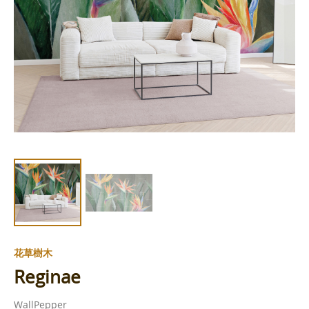
花草樹木
Reginae
WallPepper