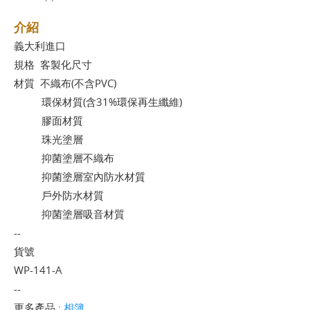
介紹
義大利進口
規格 客製化尺寸
材質 不織布(不含PVC)
環保材質(含31%環保再生纖維)
膠面材質
珠光塗層
抑菌塗層不織布
抑菌塗層室內防水材質
戶外防水材質
抑菌塗層吸音材質
--
貨號
WP-141-A
--
更多產品 :
相簿