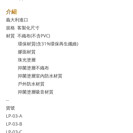
介紹
義大利進口
規格 客製化尺寸
材質 不織布(不含PVC)
環保材質(含31%環保再生纖維)
膠面材質
珠光塗層
抑菌塗層不織布
抑菌塗層室內防水材質
戶外防水材質
抑菌塗層吸音材質
--
貨號
LP-03-A
LP-03-B
LP-03-C