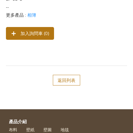
--
更多產品 :
相簿
加入詢問車 (
0
)
返回列表
產品介紹
布料
壁紙
壁圖
地毯