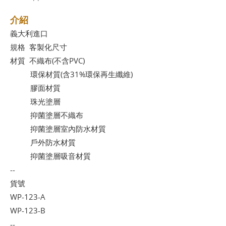
介紹
義大利進口
規格 客製化尺寸
材質 不織布(不含PVC)
環保材質(含31%環保再生纖維)
膠面材質
珠光塗層
抑菌塗層不織布
抑菌塗層室內防水材質
戶外防水材質
抑菌塗層吸音材質
--
貨號
WP-123-A
WP-123-B
--