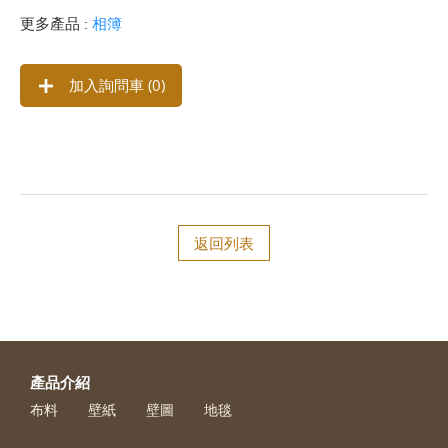
更多產品 :
相簿
加入詢問車 (
0
)
返回列表
產品介紹
布料
壁紙
壁圖
地毯