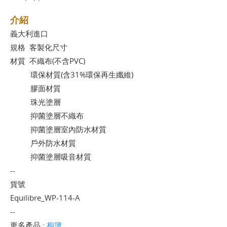
介紹
義大利進口
規格 客製化尺寸
材質 不織布(不含PVC)
環保材質(含31%環保再生纖維)
膠面材質
珠光塗層
抑菌塗層不織布
抑菌塗層室內防水材質
戶外防水材質
抑菌塗層吸音材質
--
貨號
Equilibre_WP-114-A
--
更多產品 :
相簿