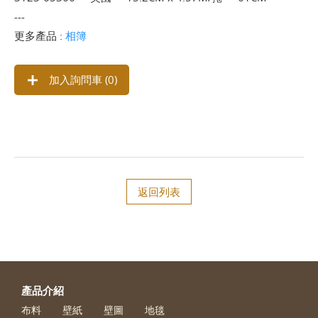
---
更多產品 :
相簿
加入詢問車 (
0
)
返回列表
產品介紹
布料
壁紙
壁圖
地毯