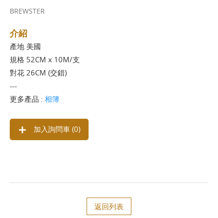
BREWSTER
介紹
產地 美國
規格 52CM x 10M/支
對花 26CM (交錯)
---
更多產品 :
相簿
加入詢問車 (
0
)
返回列表