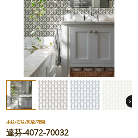
木紋/石紋/斑駁/花磚
達芬-4072-70032