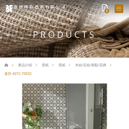
0
PRODUCTS
產品介紹
壁紙
壁紙
木紋/石紋/斑駁/花磚
達芬-4072-70032