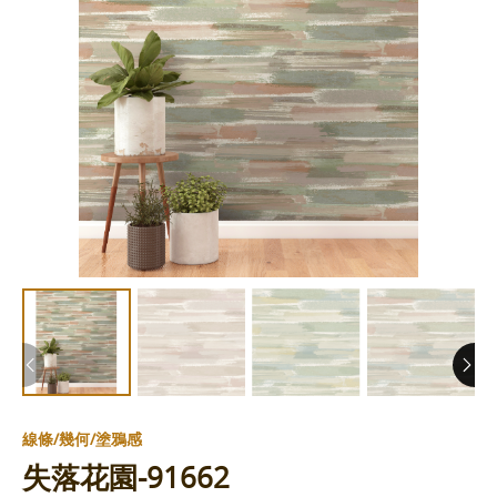
線條/幾何/塗鴉感
失落花園-91662