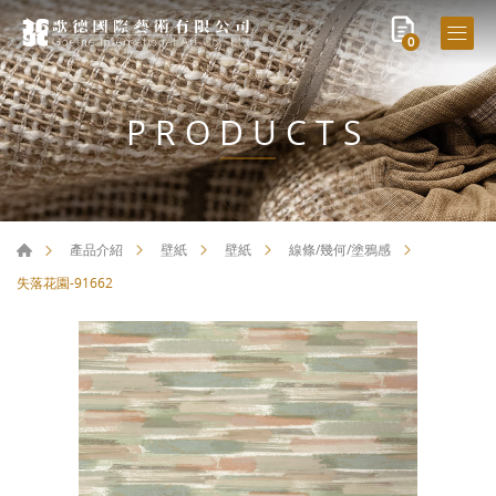
0
PRODUCTS
產品介紹
壁紙
壁紙
線條/幾何/塗鴉感
失落花園-91662