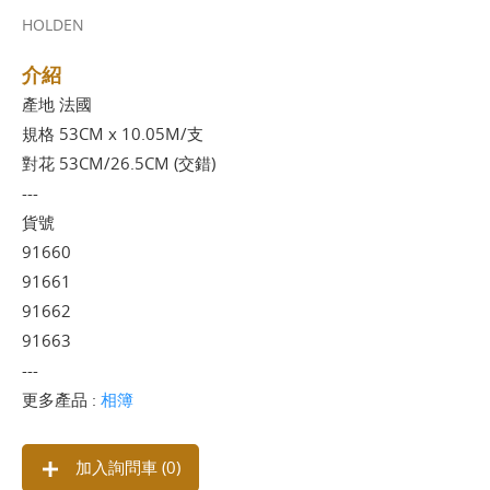
HOLDEN
介紹
產地 法國
規格 53CM x 10.05M/支
對花 53CM/26.5CM (交錯)
---
貨號
91660
91661
91662
91663
---
更多產品 :
相簿
加入詢問車 (
0
)