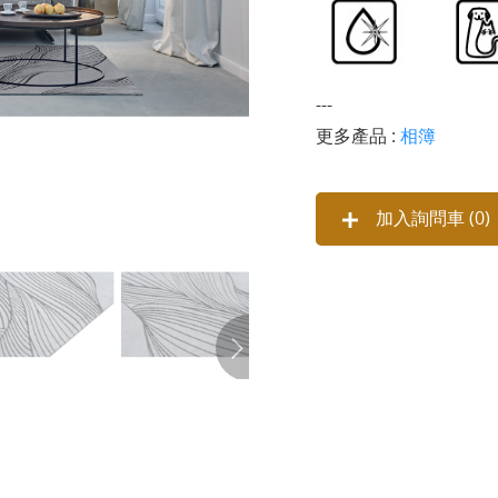
---
更多產品 :
相簿
加入詢問車 (
0
)