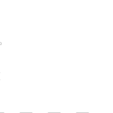
)
%
%