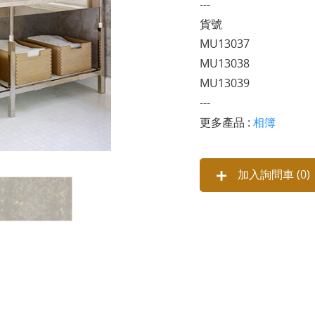
---
貨號
MU13037
MU13038
MU13039
---
更多產品 :
相簿
加入詢問車 (
0
)