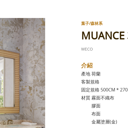
葉子/森林系
MUANCE 
WECO
介紹
產地 荷蘭
客製規格
固定規格 500CM * 27
材質 霧面不織布
膠面
布面
金屬塗層(金)