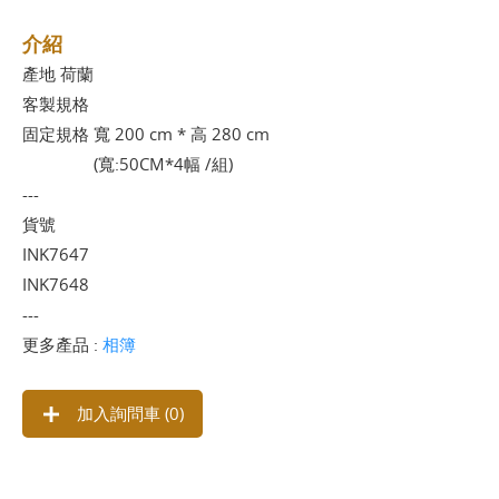
介紹
產地 荷蘭
客製規格
固定規格 寬 200 cm * 高 280 cm
(寬:50CM*4幅 /組)
---
貨號
INK7647
INK7648
---
更多產品 :
相簿
加入詢問車 (
0
)