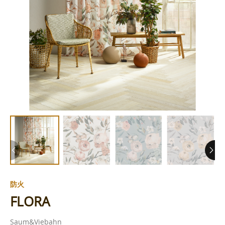
防火
FLORA
Saum&Viebahn